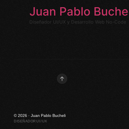
Juan Pablo Buchel
Diseñador UI/UX y Desarrollo Web No-Code
© 2026 · Juan Pablo Bucheli
DISEÑADOR UI / UX