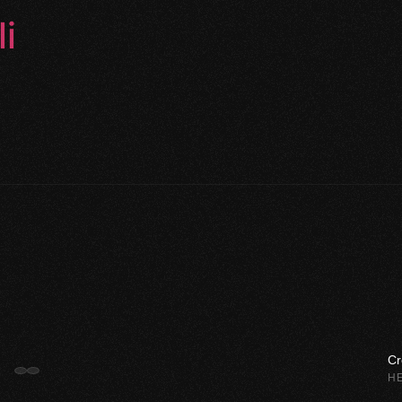
i
Cr
H