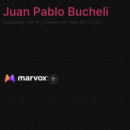
Juan Pablo Bucheli
Diseñador UI/UX y Desarrollo Web No-Code