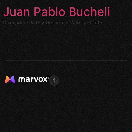
Juan Pablo Bucheli
Diseñador UI/UX y Desarrollo Web No-Code